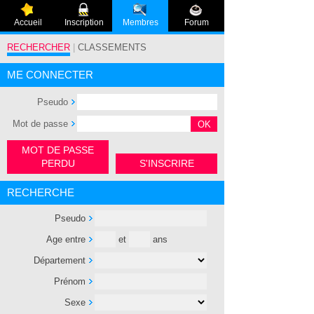
Accueil
Inscription
Membres
Forum
RECHERCHER
|
CLASSEMENTS
ME CONNECTER
Pseudo
Mot de passe
MOT DE PASSE
PERDU
S'INSCRIRE
RECHERCHE
Pseudo
Age entre
et
ans
Département
Prénom
Sexe