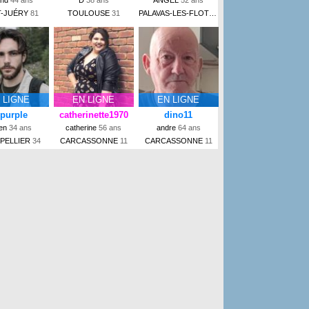
T-JUÉRY
81
TOULOUSE
31
PALAVAS-LES-FLOTS
34
 LIGNE
EN LIGNE
EN LIGNE
purple
catherinette1970
dino11
ien
34 ans
catherine
56 ans
andre
64 ans
PELLIER
34
CARCASSONNE
11
CARCASSONNE
11