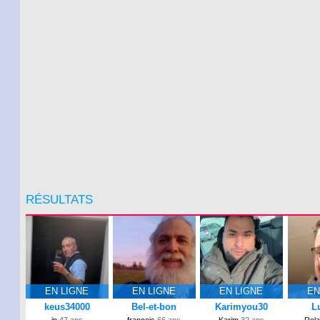
RÉSULTATS
EN LIGNE
EN LIGNE
EN LIGNE
EN
keus34000
Bel-et-bon
Karimyou30
L
jp
47 ans
francois
66 ans
Karim
32 ans
Rol