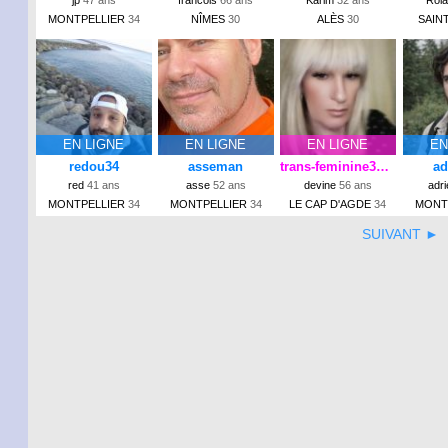
MONTPELLIER
34
NÎMES
30
ALÈS
30
SAIN
EN LIGNE
EN LIGNE
EN LIGNE
EN
redou34
asseman
trans-feminine34300
ad
red
41 ans
asse
52 ans
devine
56 ans
adr
MONTPELLIER
34
MONTPELLIER
34
LE CAP D'AGDE
34
MONT
SUIVANT ►