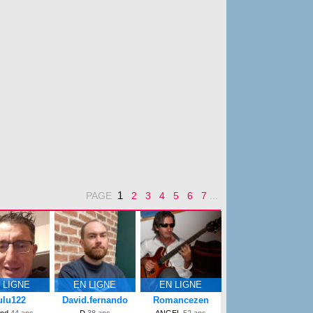
1
PAGE
2
3
4
5
6
7
...
 LIGNE
EN LIGNE
EN LIGNE
ulu122
David.fernando
Romancezen
and
44 ans
D
38 ans
ANGEL
52 ans