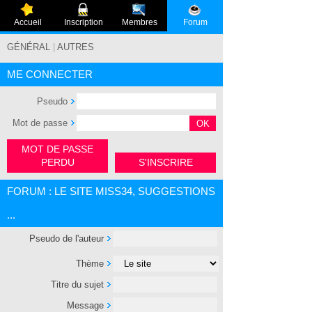
Accueil
Inscription
Membres
Forum
GÉNÉRAL
|
AUTRES
ME CONNECTER
Pseudo
Mot de passe
MOT DE PASSE
PERDU
S'INSCRIRE
FORUM : LE SITE MISS34, SUGGESTIONS
...
Pseudo de l'auteur
Thème
Titre du sujet
Message