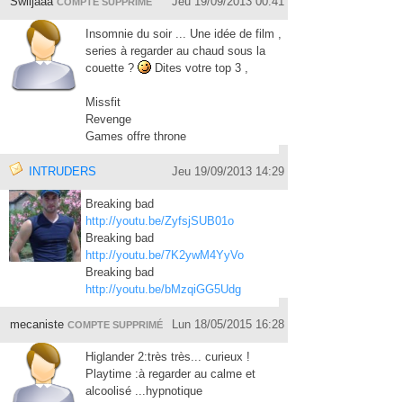
Swiijaaa
Jeu 19/09/2013 00:41
COMPTE SUPPRIMÉ
Insomnie du soir ... Une idée de film ,
series à regarder au chaud sous la
couette ?
Dites votre top 3 ,
Missfit
Revenge
Games offre throne
INTRUDERS
Jeu 19/09/2013 14:29
Breaking bad
http://youtu.be/ZyfsjSUB01o
Breaking bad
http://youtu.be/7K2ywM4YyVo
Breaking bad
http://youtu.be/bMzqiGG5Udg
mecaniste
Lun 18/05/2015 16:28
COMPTE SUPPRIMÉ
Higlander 2:très très... curieux !
Playtime :à regarder au calme et
alcoolisé ...hypnotique