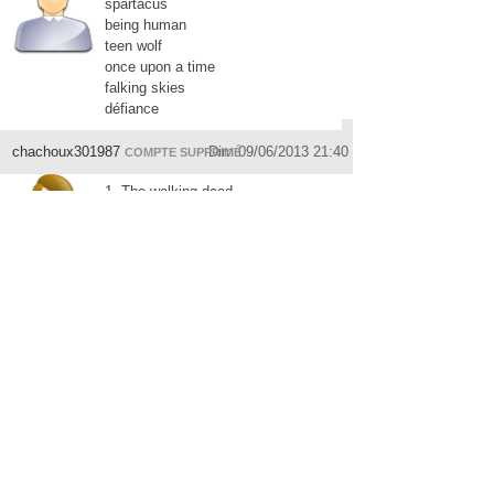
spartacus
being human
teen wolf
once upon a time
falking skies
défiance
chachoux301987
Dim 09/06/2013 21:40
COMPTE SUPPRIMÉ
1- The walking dead
2- Nip/Tuck
3- One tree hill
4- Sex and the city
5- Grey's anatomy
Johnn349
Lun 10/06/2013 18:57
COMPTE SUPPRIMÉ
Commissaire Valence
Le renard
Louis la brocante
Joséphine
Magalieeedb
Ven 10/01/2014 19:36