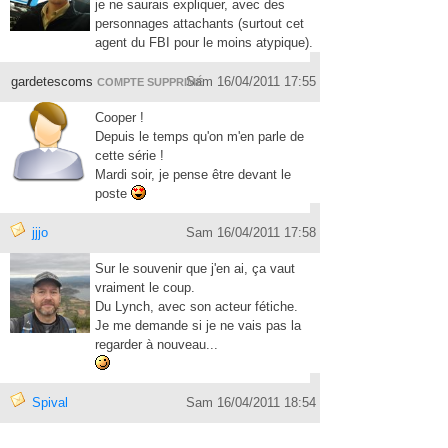
je ne saurais expliquer, avec des
personnages attachants (surtout cet
agent du FBI pour le moins atypique).
gardetescoms
Sam 16/04/2011 17:55
COMPTE SUPPRIMÉ
Cooper !
Depuis le temps qu'on m'en parle de
cette série !
Mardi soir, je pense être devant le
poste
jjjo
Sam 16/04/2011 17:58
Sur le souvenir que j'en ai, ça vaut
vraiment le coup.
Du Lynch, avec son acteur fétiche.
Je me demande si je ne vais pas la
regarder à nouveau...
Spival
Sam 16/04/2011 18:54
Quant à Fire Walk With Me, il s'agit du