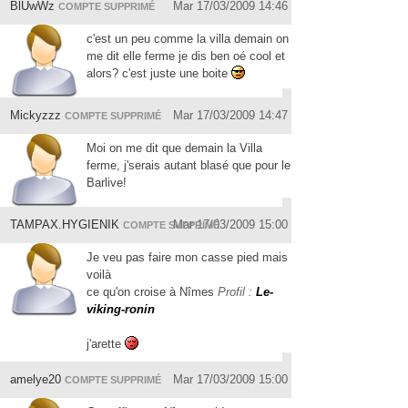
BlUwWz
Mar 17/03/2009 14:46
COMPTE SUPPRIMÉ
c'est un peu comme la villa demain on
me dit elle ferme je dis ben oé cool et
alors? c'est juste une boite
Mickyzzz
Mar 17/03/2009 14:47
COMPTE SUPPRIMÉ
Moi on me dit que demain la Villa
ferme, j'serais autant blasé que pour le
Barlive!
TAMPAX.HYGIENIK
Mar 17/03/2009 15:00
COMPTE SUPPRIMÉ
Je veu pas faire mon casse pied mais
voilà
ce qu'on croise à Nîmes
Profil :
Le-
viking-ronin
j'arette
amelye20
Mar 17/03/2009 15:00
COMPTE SUPPRIMÉ