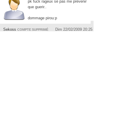
pk fuck rageux sé pas me prévenir
que guerir..
dommage pirou:p
Sekoss
Dim 22/02/2009 20:25
COMPTE SUPPRIMÉ
Grindhouse Tool (dufbire remix) plutot
non ?
El-poulpo
Dim 22/02/2009 20:27
COMPTE SUPPRIMÉ
A8 Ahmet Sendil - Craker
beatboxeur
Dim 22/02/2009 20:28
COMPTE SUPPRIMÉ
fuck rageux