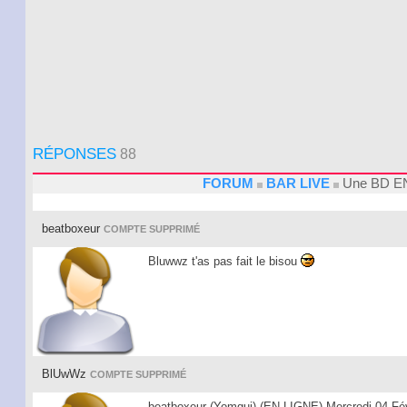
RÉPONSES
88
FORUM
BAR LIVE
Une BD E
beatboxeur
COMPTE SUPPRIMÉ
Bluwwz t'as pas fait le bisou
BlUwWz
COMPTE SUPPRIMÉ
beatboxeur (Yomgui) (EN LIGNE) Mercredi 04 Fév