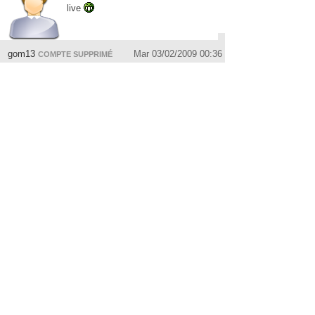
live
gom13
Mar 03/02/2009 00:36
COMPTE SUPPRIMÉ
chui aler sur le site
ya andré gazzuli confirmer mai ya pa
parler de gui gerber..si kelkun en c
plus..
kizanoz
Mar 03/02/2009 00:55
17) imo.tep (Jean Peuplu) Samedi 31
Janvier 2009 à 12:19
sa va finir avec 1 guest par matinée le
live
en meme temps une boite de cette
capacité, en after, tu te demandes
comment ils ont réussi à tenir le coup
en faisant venir aussi peu de guest ....
◄ PRÉCÉDENT