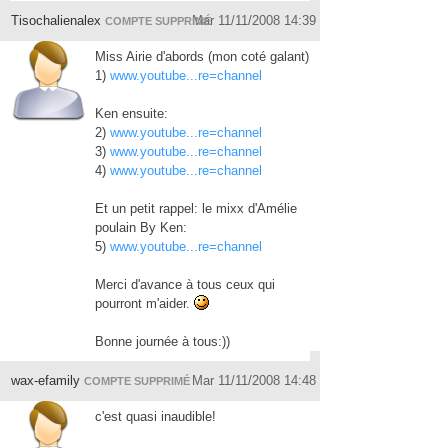
Tisochalienalex
Mar 11/11/2008 14:39
COMPTE SUPPRIMÉ
Miss Airie d'abords (mon coté galant)
1)
www.youtube...re=channel
Ken ensuite:
2)
www.youtube...re=channel
3)
www.youtube...re=channel
4)
www.youtube...re=channel
Et un petit rappel: le mixx d'Amélie
poulain By Ken:
5)
www.youtube...re=channel
Merci d'avance à tous ceux qui
pourront m'aider.
Bonne journée à tous:))
wax-efamily
Mar 11/11/2008 14:48
COMPTE SUPPRIMÉ
c'est quasi inaudible!