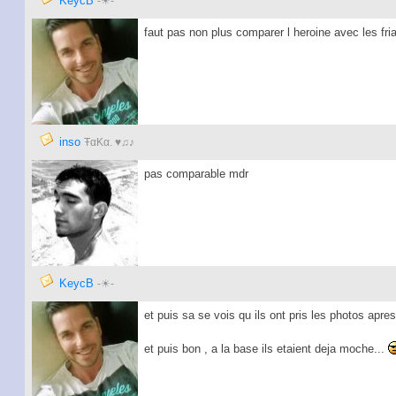
KeycB
-☀-
faut pas non plus comparer l heroine avec les fri
inso
ŦαKα. ♥♫♪
pas comparable mdr
KeycB
-☀-
et puis sa se vois qu ils ont pris les photos apr
et puis bon , a la base ils etaient deja moche...