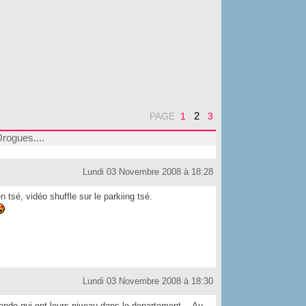
2
PAGE
1
3
rogues....
Lundi 03 Novembre 2008 à 18:28
 tsé, vidéo shuffle sur le parkiing tsé.
Lundi 03 Novembre 2008 à 18:30
 monde qui ont leurs niveau dans le departement....Au