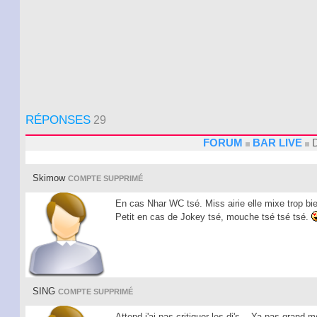
RÉPONSES
29
FORUM
BAR LIVE
D
Skimow
COMPTE SUPPRIMÉ
En cas Nhar WC tsé. Miss airie elle mixe trop bien
Petit en cas de Jokey tsé, mouche tsé tsé tsé.
SING
COMPTE SUPPRIMÉ
Attend,j'ai pas critiquer les dj's....Ya pas grand