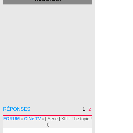
RÉPONSES
1
2
FORUM
CINé TV
[ Serie ] XIII - The topic !
:))