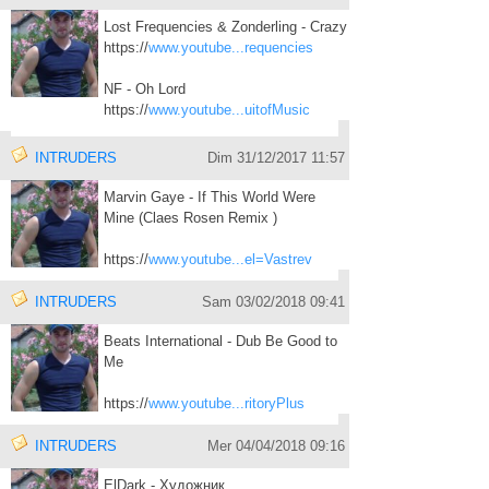
Lost Frequencies & Zonderling - Crazy
https://
www.youtube...requencies
NF - Oh Lord
https://
www.youtube...uitofMusic
INTRUDERS
Dim 31/12/2017 11:57
Marvin Gaye - If This World Were
Mine (Claes Rosen Remix )
https://
www.youtube...el=Vastrev
INTRUDERS
Sam 03/02/2018 09:41
Beats International - Dub Be Good to
Me
https://
www.youtube...ritoryPlus
INTRUDERS
Mer 04/04/2018 09:16
ElDark - Художник