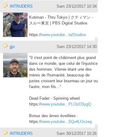
INTRUDERS
Sam 23/12/2017 10:34
Kutiman - Thru Tokyo | クティマン -
スルー東京 | PBS Digital Studios
https://
www.youtube...talStudios
jjjo
Sam 23/12/2017 14:30
"Il n'est point de châtiment plus grand
dans ce monde, que celui de l'injustice
des hommes. Vilenie étant une des
mères de l'humanité, beaucoup de
justes croisent leur bourreau un jour ou
l'autre, mon fils..."
Dead Fader - Spinning wheel
https://
www.youtube...PLI3zD3ygQ
Bonus des âmes éveillées :
https://
www.youtube...5Qu4LOxzeg
INTRUDERS
Sam 30/12/2017 10:26