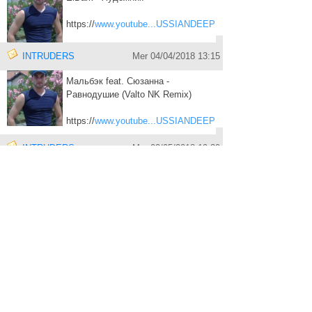
https://
www.youtube...USSIANDEEP
INTRUDERS
Mer 04/04/2018 13:15
Мальбэк feat. Сюзанна -
Равнодушие (Valto NK Remix)
https://
www.youtube...USSIANDEEP
INTRUDERS
Mer 02/05/2018 19:39
Ownboss, Deep Motion & Moovin'
Project - Would I Lie (Remix)
https://
www.youtube...el=Vastrev
INTRUDERS
Jeu 03/05/2018 15:12
West side !!
https://
www.youtube...ezzyHollow