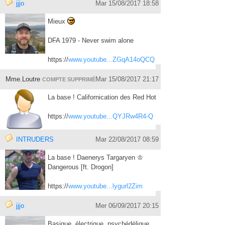
jjjo
Mar 15/08/2017 18:58
Mieux
DFA 1979 - Never swim alone
https://
www.youtube...ZGqA14oQCQ
Mme.Loutre
Mar 15/08/2017 21:17
COMPTE SUPPRIMÉ
La base ! Californication des Red Hot
https://
www.youtube...QYJRw4R4-Q
INTRUDERS
Mar 22/08/2017 08:59
La base ! Daenerys Targaryen ♔
Dangerous [ft. Drogon]
https://
www.youtube...lygurl2Zim
jjjo
Mer 06/09/2017 20:15
Basique, électrique, psychédélique...