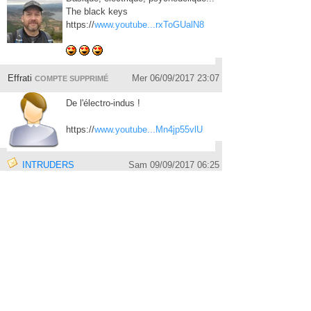
The black keys
https://
www.youtube...rxToGUalN8
Effrati
Mer 06/09/2017 23:07
COMPTE SUPPRIMÉ
De l'électro-indus
!
https://
www.youtube...Mn4jp55vlU
INTRUDERS
Sam 09/09/2017 06:25
CCCCCLasic! The Black Keys ;
https://
www.youtube...eBlackKeys
INTRUDERS
Ven 22/09/2017 13:12
Le Psalmiste
Dis-leur