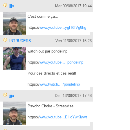
jjjo
Mer 09/08/2017 19:44
C'est comme ça...
https://
www.youtube...ygHKfVg8hg
INTRUDERS
Ven 11/08/2017 15:23
watch out par pondelinp
https://
www.youtube...=pondelinp
Pour ces directs et ces rediff ;
https://
www.twitch..../pondelinp
jjjo
Dim 13/08/2017 17:48
Psycho Choke - Streetwise
https://
www.youtube...EHoYwKiyws