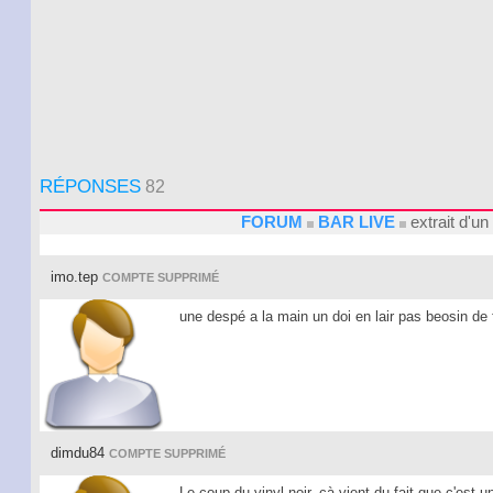
RÉPONSES
82
FORUM
BAR LIVE
extrait d'un 
imo.tep
COMPTE SUPPRIMÉ
une despé a la main un doi en lair pas beosin de 
dimdu84
COMPTE SUPPRIMÉ
Le coup du vinyl noir, cà vient du fait que c'est un