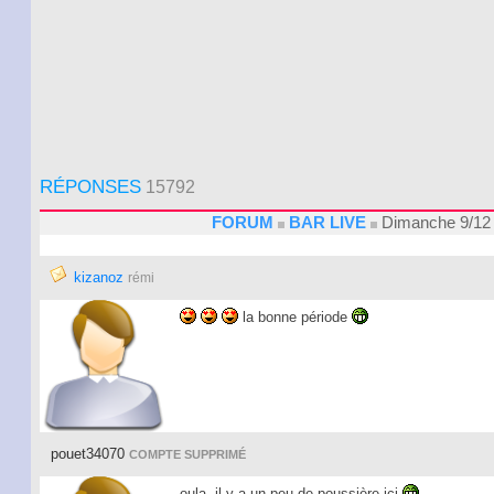
RÉPONSES
15792
FORUM
BAR LIVE
Dimanche 9/12 
kizanoz
rémi
la bonne période
pouet34070
COMPTE SUPPRIMÉ
oula, il y a un peu de poussière ici