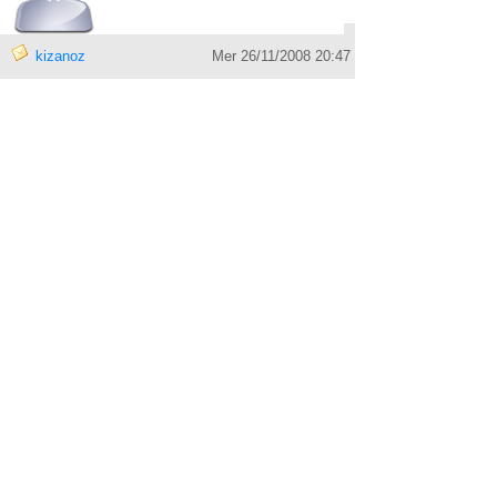
kizanoz
Mer 26/11/2008 20:47
en esperant que oui ....
Sunders
Mer 10/12/2008 10:40
COMPTE SUPPRIMÉ
1 ans et 1 jours
sk8eurman34
Lun 26/01/2009 22:55
COMPTE SUPPRIMÉ
Je le deterre le ptit
◄ PRÉCÉDENT
|
SUIVANT ►