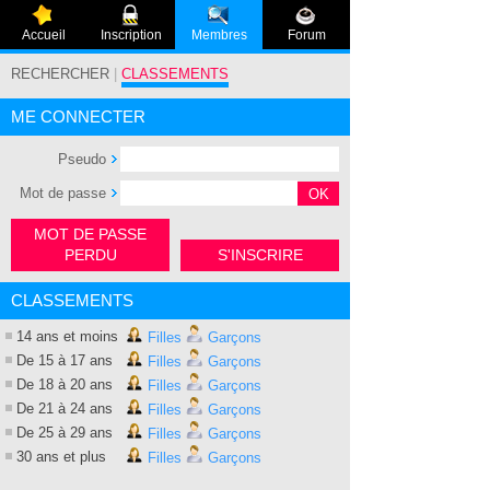
Accueil
Inscription
Membres
Forum
RECHERCHER
|
CLASSEMENTS
ME CONNECTER
Pseudo
Mot de passe
MOT DE PASSE
PERDU
S'INSCRIRE
CLASSEMENTS
14 ans et moins
Filles
Garçons
De 15 à 17 ans
Filles
Garçons
De 18 à 20 ans
Filles
Garçons
De 21 à 24 ans
Filles
Garçons
De 25 à 29 ans
Filles
Garçons
30 ans et plus
Filles
Garçons