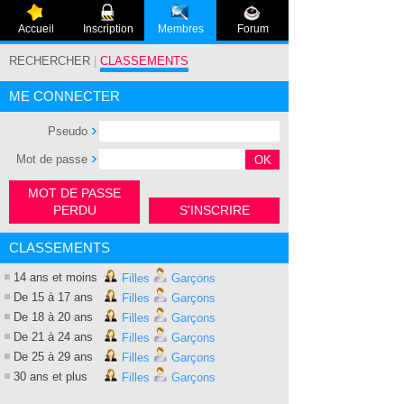
Accueil
Inscription
Membres
Forum
RECHERCHER
|
CLASSEMENTS
ME CONNECTER
Pseudo
Mot de passe
MOT DE PASSE
PERDU
S'INSCRIRE
CLASSEMENTS
14 ans et moins
Filles
Garçons
De 15 à 17 ans
Filles
Garçons
De 18 à 20 ans
Filles
Garçons
De 21 à 24 ans
Filles
Garçons
De 25 à 29 ans
Filles
Garçons
30 ans et plus
Filles
Garçons